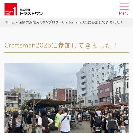
Menu
ホーム
»
保険のお悩みQ&Aブログ
»
Craftsman2025に参加してきました！
ホーム
トラストワンについて
Craftsman2025に参加してきました！
私たちの理念
サービス案内
採用情報
保険のお悩みブログ
お客様の声
ご相談は無料！お気軽にご連絡ください