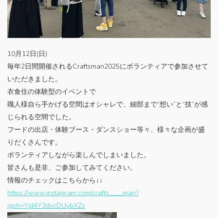
073-482-6055
フォームからお問い合わせ
10月12日(日)
毎年2日間開催されるCraftsman2025にボランティアで参加させて
いただきました。
衣食住の体験型のイベントで
職人様自ら手かげる空間はオシャレで、細部まで“想い”と“技”が感
じられる空間でした。
フードの出店・体験ブース・ダンスショー等々、様々な企画が盛
りだくさんです。
ボランティアしながら楽しんでしまいました。
皆さんも是非、ご参加してみてください。
情報のチェックはこちらから↓↓
https://www.instagram.com/crafts____man?
igsh=Yjd4Y3dvcDUybXZs