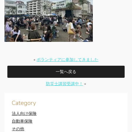
«
ボランティアに参加してきました
一覧へ戻る
防災士講習受講中！
»
Category
法人向け保険
自動車保険
その他