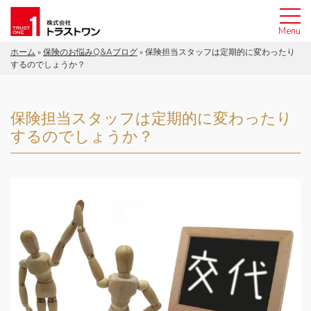
Menu
ホーム
»
保険のお悩みQ&Aブログ
»
保険担当スタッフは定期的に変わったり
ホーム
するのでしょうか？
トラストワンについて
保険担当スタッフは定期的に変わったり
私たちの理念
するのでしょうか？
サービス案内
採用情報
保険のお悩みブログ
お客様の声
ご相談は無料！お気軽にご連絡ください